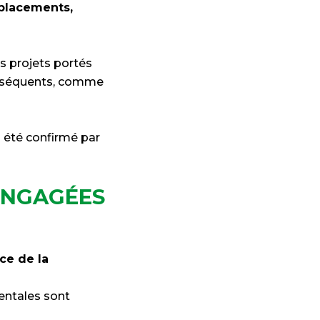
éplacements,
s projets portés
conséquents, comme
a été confirmé par
ENGAGÉES
ce de la
entales sont