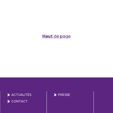
Haut
de page
ACTUALITÉS
PRESSE
CONTACT
Naviguer sur la page Linkedin de Lyon Vallée de la 