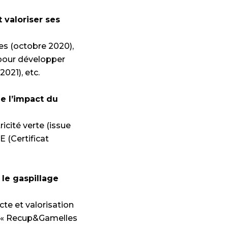
t valoriser ses
les (octobre 2020),
pour développer
2021), etc.
de l’impact du
icité verte (issue
E (Certificat
 le gaspillage
cte et valorisation
on « Recup&Gamelles