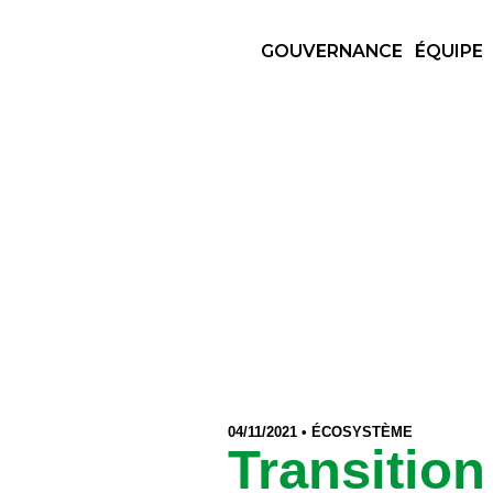
Panneau de gestion des cookies
GOUVERNANCE
ÉQUIPE
Retourner à la page d'accueil du site Lyon
ACTUALITÉS
04/11/2021 • ÉCOSYSTÈME
Transition