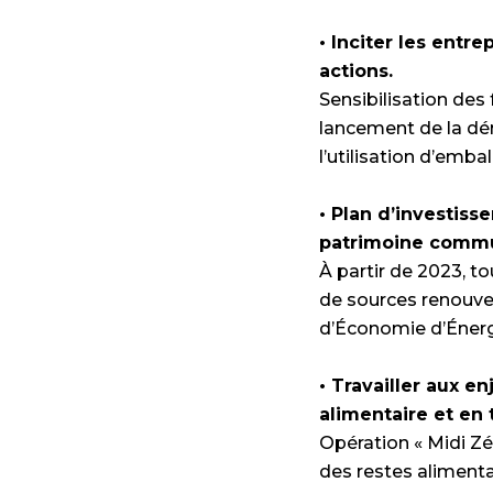
• Inciter les entre
actions.
Sensibilisation des 
lancement de la d
l’utilisation d’emba
• Plan d’investiss
patrimoine commun
À partir de 2023, t
de sources renouvel
d’Économie d’Énergi
• Travailler aux e
alimentaire et en t
Opération « Midi Zér
des restes aliment