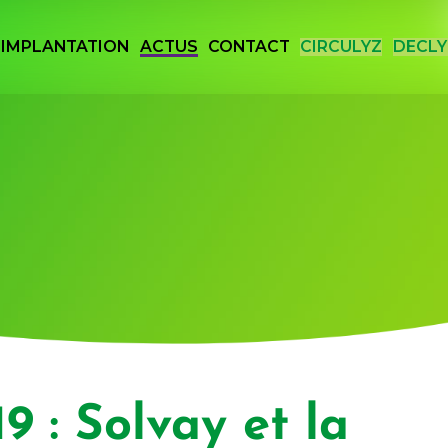
IMPLANTATION
ACTUS
CONTACT
CIRCULYZ
DECLY
 Vallée de la Chimie
 : Solvay et la