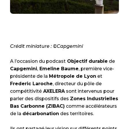
Crédit miniature : ©Capgemini
A l’occasion du podcast
Objectif durable
de
Capgemini
,
Emeline Baume
, première vice-
présidente de la
Métropole de Lyon
et
Frederic Laroche
, directeur du pôle de
compétitivité
AXELERA
sont intervenus pour
parler des dispositifs des
Zones Industrielles
Bas Carbonne (ZIBAC)
comme accélérateurs
de la
décarbonation
des territoires.
Ils ont partagé leur vision sur différents points