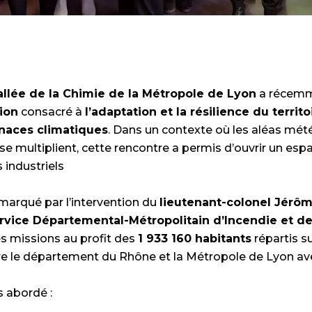
allée de la Chimie de la Métropole de Lyon
a récemm
ion
consacré à
l’adaptation et la résilience du territ
naces climatiques
. Dans un contexte où les aléas mét
 multiplient, cette rencontre a permis d’ouvrir un espa
 industriels
marqué par l’intervention du
lieutenant-colonel Jérôm
rvice Départemental-Métropolitain d’Incendie et d
s missions au profit des
1 933 160 habitants
répartis su
ouvre le département du Rhône et la Métropole de Lyon av
s abordé :