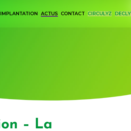
IMPLANTATION
ACTUS
CONTACT
CIRCULYZ
DECLY
 Vallée de la Chimie
ion – La