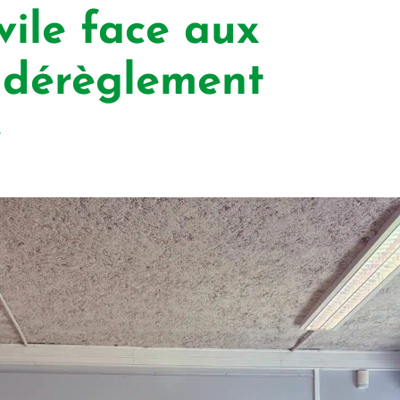
ivile face aux
 dérèglement
e