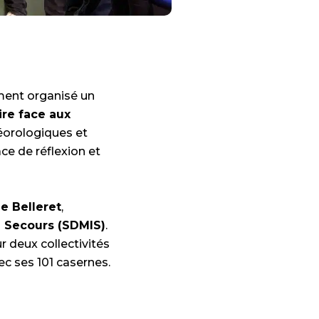
ent organisé un
oire face aux
éorologiques et
ce de réflexion et
e Belleret
,
e Secours (SDMIS)
.
r deux collectivités
ec ses 101 casernes.