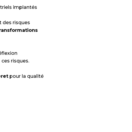
triels implantés
t des risques
ransformations
éflexion
 ces risques.
eret
pour la qualité